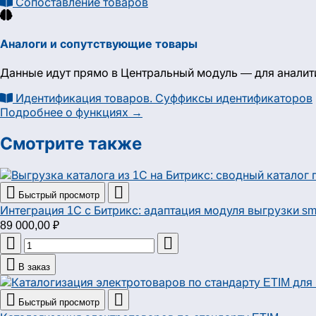
Сопоставление товаров
Аналоги и сопутствующие товары
Данные идут прямо в Центральный модуль — для аналит
Идентификация товаров. Суффиксы идентификаторов
Подробнее о функциях →
Смотрите также


Быстрый просмотр
Интеграция 1С с Битрикс: адаптация модуля выгрузки s
89 000,00 ₽



В заказ


Быстрый просмотр