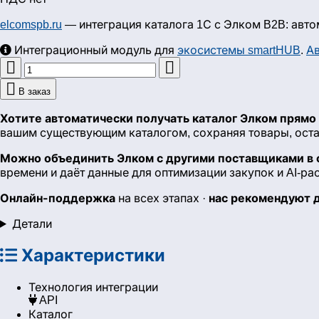
elcomspb.ru
— интеграция каталога 1С с Элком B2B: авто
Интеграционный модуль для
экосистемы smartHUB
.
Ав



В заказ
Хотите автоматически получать каталог Элком прямо 
вашим существующим каталогом, сохраняя товары, оста
Можно объединить Элком с другими поставщиками в 
времени и даёт данные для оптимизации закупок и AI-ра
Онлайн-поддержка
нас рекомендуют 
на всех этапах ·
Детали
Характеристики
Технология интеграции
API
Каталог