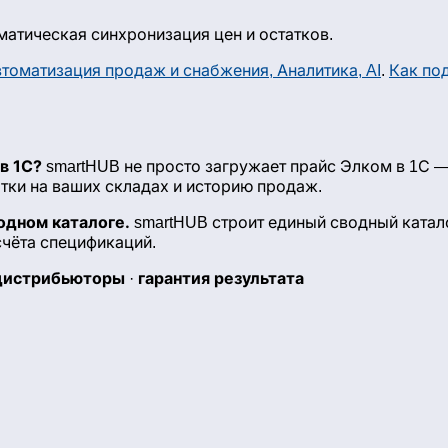
матическая синхронизация цен и остатков.
томатизация продаж и снабжения, Аналитика, AI
.
Как по
в 1С?
smartHUB не просто загружает прайс Элком в 1С —
тки на ваших складах и историю продаж.
одном каталоге.
smartHUB строит единый сводный катало
счёта спецификаций.
дистрибьюторы
гарантия результата
·