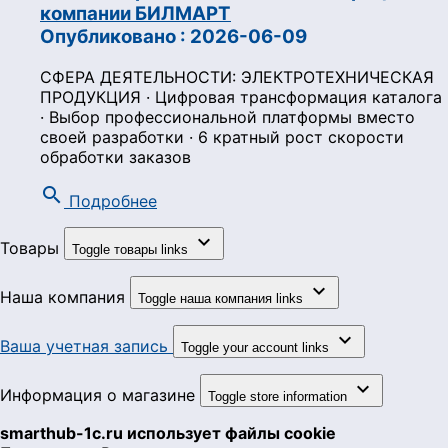
компании БИЛМАРТ
Опубликовано : 2026-06-09
СФЕРА ДЕЯТЕЛЬНОСТИ: ЭЛЕКТРОТЕХНИЧЕСКАЯ
ПРОДУКЦИЯ · Цифровая трансформация каталога
· Выбор профессиональной платформы вместо
своей разработки · 6 кратный рост скорости
обработки заказов
search
Подробнее

Товары
Toggle товары links

Наша компания
Toggle наша компания links

Ваша учетная запись
Toggle your account links

Информация о магазине
Toggle store information
smarthub-1c.ru использует файлы cookie