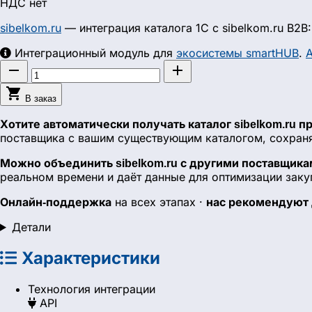
НДС нет
sibelkom.ru
— интеграция каталога 1С с sibelkom.ru B2B
Интеграционный модуль для
экосистемы smartHUB
.
А



В заказ
Хотите автоматически получать каталог sibelkom.ru п
поставщика с вашим существующим каталогом, сохраняя
Можно объединить sibelkom.ru с другими поставщикам
реальном времени и даёт данные для оптимизации заку
на всех этапах ·
Онлайн-поддержка
нас рекомендуют
Детали
Характеристики
Технология интеграции
API