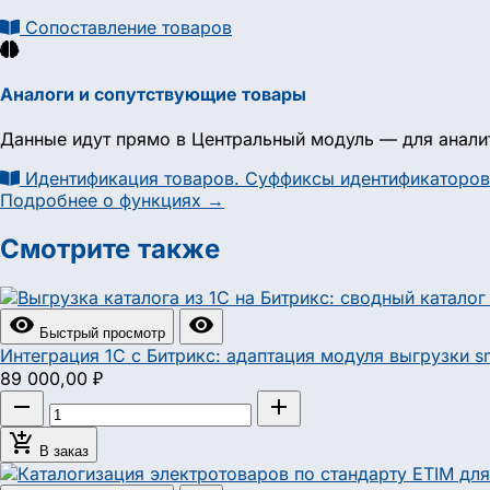
Сопоставление товаров
Аналоги и сопутствующие товары
Данные идут прямо в Центральный модуль — для аналит
Идентификация товаров. Суффиксы идентификаторов
Подробнее о функциях →
Смотрите также


Быстрый просмотр
Интеграция 1С с Битрикс: адаптация модуля выгрузки 
89 000,00 ₽



В заказ