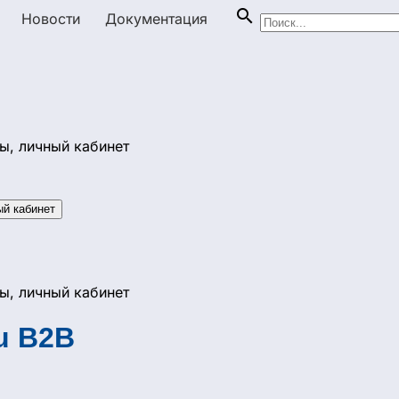

Новости
Документация
u B2B